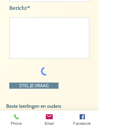
Bericht*
STEL JE VRAAG
Beste leerlingen en ouders
Phone
Email
Facebook
Je kan ons steeds mailen of contacteren
via Whatsapp.