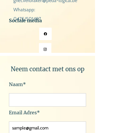
griet.verbraken@peda-logical.be
Whatsapp:
0475/501497
Sociale media
Neem contact met ons op
Naam*
Email Adres*